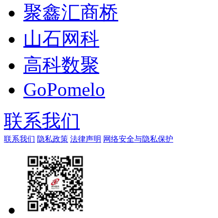
聚鑫汇商桥
山石网科
高科数聚
GoPomelo
联系我们
联系我们
隐私政策
法律声明
网络安全与隐私保护