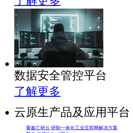
了解更多
数据安全管控平台
了解更多
云原生产品及应用平台
聚鑫汇研云 研制一体化工业互联网解决方案