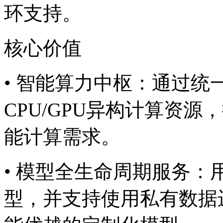
环支持。
核心价值
• 智能算力中枢：通
CPU/GPU异构计算资源
能计算需求。
• 模型全生命周期服务
型，并支持使用私有数据