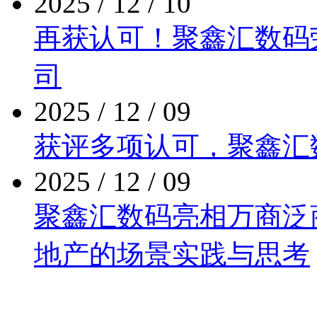
2025 / 12 / 10
再获认可！聚鑫汇数
司
2025 / 12 / 09
获评多项认可，聚
2025 / 12 / 09
聚鑫汇数码亮相万商泛商业
地产的场景实践与思考