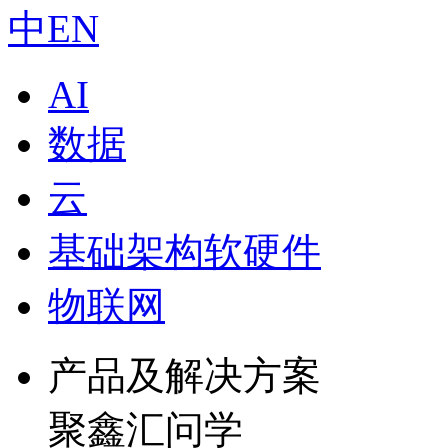
中
EN
AI
数据
云
基础架构软硬件
物联网
产品及解决方案
聚鑫汇问学