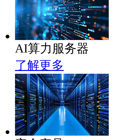
AI算力服务器
了解更多